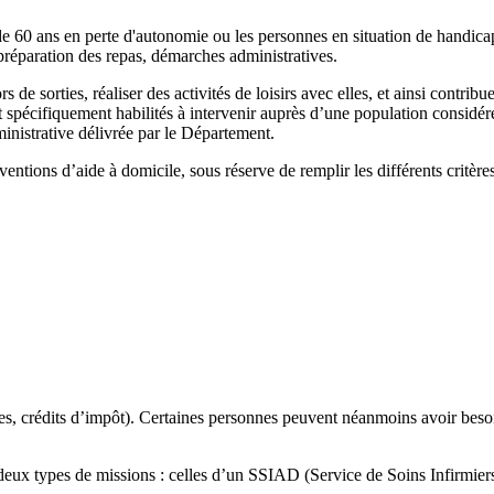
e 60 ans en perte d'autonomie ou les personnes en situation de handicap da
 préparation des repas, démarches administratives.
 sorties, réaliser des activités de loisirs avec elles, et ainsi contribuer
 spécifiquement habilités à intervenir auprès d’une population considé
istrative délivrée par le Département.
ventions d’aide à domicile, sous réserve de remplir les différents critères
es, crédits d’impôt). Certaines personnes peuvent néanmoins avoir besoin
 deux types de missions : celles d’un SSIAD (Service de Soins Infirmie