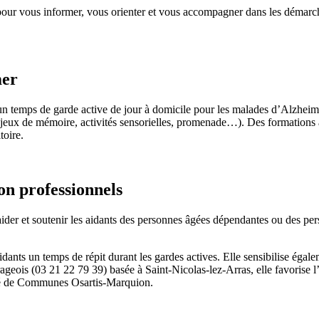
pour vous informer, vous orienter et vous accompagner dans les démarch
mer
temps de garde active de jour à domicile pour les malades d’Alzheimer 
eux de mémoire, activités sensorielles, promenade…). Des formations ain
toire.
on professionnels
et soutenir les aidants des personnes âgées dépendantes ou des personn
 aidants un temps de répit durant les gardes actives. Elle sensibilise ég
geois (03 21 22 79 39) basée à Saint-Nicolas-lez-Arras, elle favorise l’éc
uté de Communes Osartis-Marquion.